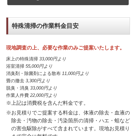
特殊清掃の作業料金目安
現地調査の上、必要な作業のみご提案いたします。
床上の特殊清掃
33,000円
より
浴室清掃
55,000円
より
消臭剤・除菌剤による散布
11,000円
より
畳の撤去
3,300円
より
脱臭・消臭
33,000円
より
作業人件費
22,000円
より
※上記は消費税を含んだ料金です。
※お見積りでご提案する料金は、体液の除去・血液の
除去・汚物の除去・汚染箇所の清掃・ハエ・蛆など
の害虫駆除がすべて含まれています。現地お見積り