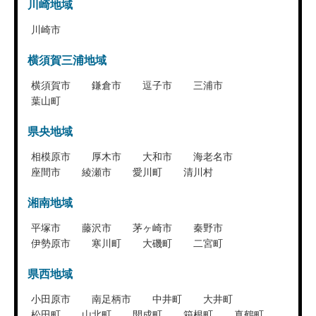
川崎地域
川崎市
横須賀三浦地域
横須賀市
鎌倉市
逗子市
三浦市
葉山町
県央地域
相模原市
厚木市
大和市
海老名市
座間市
綾瀬市
愛川町
清川村
湘南地域
平塚市
藤沢市
茅ヶ崎市
秦野市
伊勢原市
寒川町
大磯町
二宮町
県西地域
小田原市
南足柄市
中井町
大井町
松田町
山北町
開成町
箱根町
真鶴町