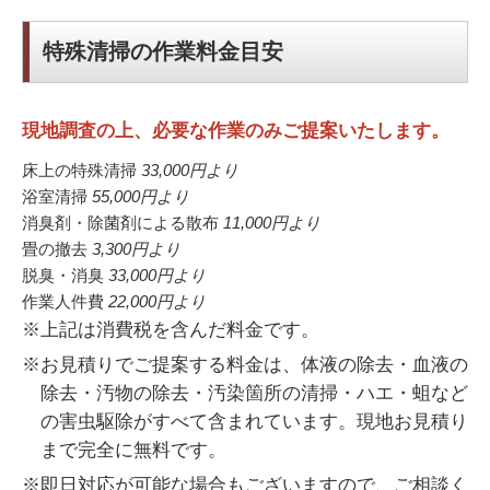
特殊清掃の作業料金目安
現地調査の上、必要な作業のみご提案いたします。
床上の特殊清掃
33,000円
より
浴室清掃
55,000円
より
消臭剤・除菌剤による散布
11,000円
より
畳の撤去
3,300円
より
脱臭・消臭
33,000円
より
作業人件費
22,000円
より
※上記は消費税を含んだ料金です。
※お見積りでご提案する料金は、体液の除去・血液の
除去・汚物の除去・汚染箇所の清掃・ハエ・蛆など
の害虫駆除がすべて含まれています。現地お見積り
まで完全に無料です。
※即日対応が可能な場合もございますので、ご相談く