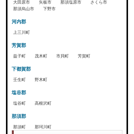
大田原市
矢板市
那須塩原市
さくら市
那須烏山市
下野市
河内郡
上三川町
芳賀郡
益子町
茂木町
市貝町
芳賀町
下都賀郡
壬生町
野木町
塩谷郡
塩谷町
高根沢町
那須郡
那須町
那珂川町