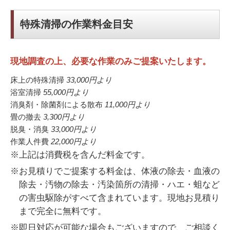
特殊清掃の作業料金目安
現地調査の上、必要な作業のみご提案いたします。
床上の特殊清掃
33,000円
より
浴室清掃
55,000円
より
消臭剤・除菌剤による散布
11,000円
より
畳の撤去
3,300円
より
脱臭・消臭
33,000円
より
作業人件費
22,000円
より
※上記は消費税を含んだ料金です。
※お見積りでご提案する料金は、体液の除去・血液の
除去・汚物の除去・汚染箇所の清掃・ハエ・蛆など
の害虫駆除がすべて含まれています。現地お見積り
まで完全に無料です。
※即日対応が可能な場合もございますので、ご相談く