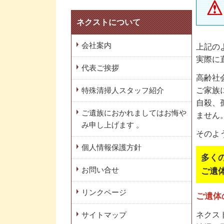
ネクストについて
会社案内
上記の
実際に
代表ご挨拶
高齢社
ご家族
特殊清掃人スタッフ紹介
自殺、
ご遺族におかれましてはお悔や
ません
み申し上げます 。
そのよ
個人情報保護方針
多く
お問い合せ
ご遺
リンクページ
ご遺体
ネクス
サイトマップ