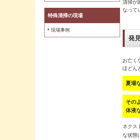
清掃が
なって
特殊清掃の現場
現場事例
発
お亡く
ほどん
夏場
その
体液
ネクス
な状態