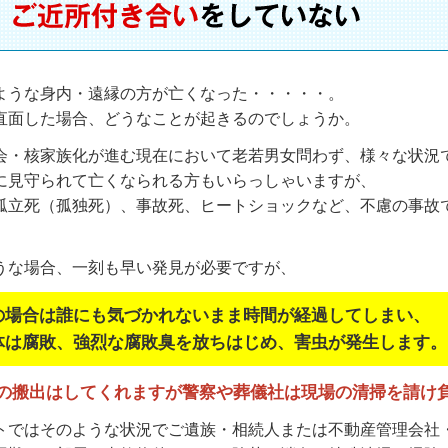
ような身内・遠縁の方が亡くなった・・・・・。
直面した場合、どうなことが起きるのでしょうか。
会・核家族化が進む現在において老若男女問わず、様々な状況
に見守られて亡くなられる方もいらっしゃいますが、
孤立死（孤独死）、事故死、ヒートショックなど、不慮の事故
。
うな場合、一刻も早い発見が必要ですが、
の場合は誰にも気づかれないまま時間が経過してしまい、
体は腐敗、強烈な腐敗臭を放ちはじめ、害虫が発生します。
の搬出はしてくれますが警察や葬儀社は現場の清掃を請け
トではそのような状況でご遺族・相続人または不動産管理会社