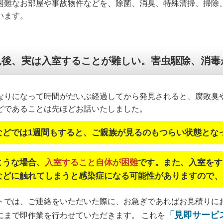
困難なお部屋や事故物件などを、除菌、消臭、特殊清掃、掃除
います。
見後、実は入室することが難しい。害虫駆除、消毒
なりになって時間がだいぶ経過してから発見されると、腐敗臭
どであることは先ほどお話いたしました。
などでは1週間もすると、ご親族が見るのもつらい状態とな
ような場合、
入室すること自体が困難
です。また、入室をす
などに触れてしまうと感染症になる可能性がありますので、
トでは、ご連絡をいただいた際に、お急ぎであればお見積りに
「見即サービ
にまで即作業を行わせていただきます。 これを