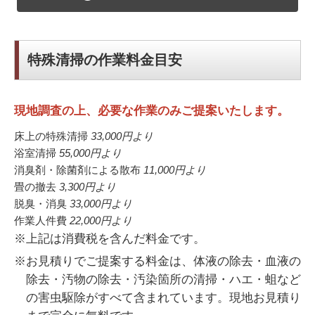
特殊清掃の作業料金目安
現地調査の上、必要な作業のみご提案いたします。
床上の特殊清掃
33,000円
より
浴室清掃
55,000円
より
消臭剤・除菌剤による散布
11,000円
より
畳の撤去
3,300円
より
脱臭・消臭
33,000円
より
作業人件費
22,000円
より
※上記は消費税を含んだ料金です。
※お見積りでご提案する料金は、体液の除去・血液の
除去・汚物の除去・汚染箇所の清掃・ハエ・蛆など
の害虫駆除がすべて含まれています。現地お見積り