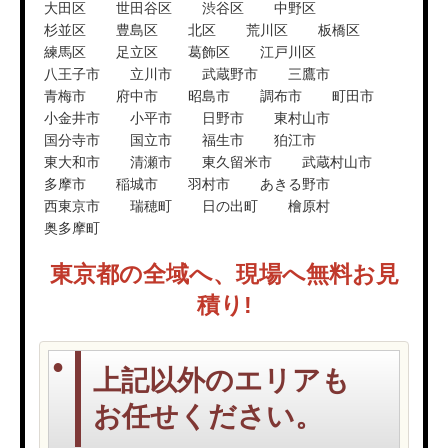
大田区
世田谷区
渋谷区
中野区
杉並区
豊島区
北区
荒川区
板橋区
練馬区
足立区
葛飾区
江戸川区
八王子市
立川市
武蔵野市
三鷹市
青梅市
府中市
昭島市
調布市
町田市
小金井市
小平市
日野市
東村山市
国分寺市
国立市
福生市
狛江市
東大和市
清瀬市
東久留米市
武蔵村山市
多摩市
稲城市
羽村市
あきる野市
西東京市
瑞穂町
日の出町
檜原村
奥多摩町
東京都の全域へ、現場へ無料お見
積り!
上記以外のエリアも
お任せください。