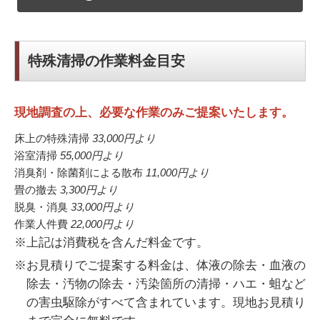
特殊清掃の作業料金目安
現地調査の上、必要な作業のみご提案いたします。
床上の特殊清掃
33,000円
より
浴室清掃
55,000円
より
消臭剤・除菌剤による散布
11,000円
より
畳の撤去
3,300円
より
脱臭・消臭
33,000円
より
作業人件費
22,000円
より
※上記は消費税を含んだ料金です。
※お見積りでご提案する料金は、体液の除去・血液の
除去・汚物の除去・汚染箇所の清掃・ハエ・蛆など
の害虫駆除がすべて含まれています。現地お見積り