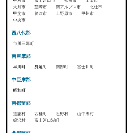
甲府市
富士吉田市
都留市
山梨市
大月市
韮崎市
南アルプス市
北杜市
甲斐市
笛吹市
上野原市
甲州市
中央市
西八代郡
市川三郷町
南巨摩郡
早川町
身延町
南部町
富士川町
中巨摩郡
昭和町
南都留郡
道志村
西桂町
忍野村
山中湖村
鳴沢村
富士河口湖町