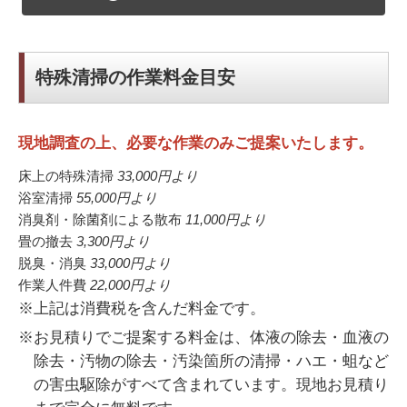
特殊清掃の作業料金目安
現地調査の上、必要な作業のみご提案いたします。
床上の特殊清掃
33,000円
より
浴室清掃
55,000円
より
消臭剤・除菌剤による散布
11,000円
より
畳の撤去
3,300円
より
脱臭・消臭
33,000円
より
作業人件費
22,000円
より
※上記は消費税を含んだ料金です。
※お見積りでご提案する料金は、体液の除去・血液の
除去・汚物の除去・汚染箇所の清掃・ハエ・蛆など
の害虫駆除がすべて含まれています。現地お見積り