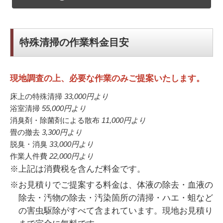
特殊清掃の作業料金目安
現地調査の上、必要な作業のみご提案いたします。
床上の特殊清掃
33,000円
より
浴室清掃
55,000円
より
消臭剤・除菌剤による散布
11,000円
より
畳の撤去
3,300円
より
脱臭・消臭
33,000円
より
作業人件費
22,000円
より
※上記は消費税を含んだ料金です。
※お見積りでご提案する料金は、体液の除去・血液の
除去・汚物の除去・汚染箇所の清掃・ハエ・蛆など
の害虫駆除がすべて含まれています。現地お見積り