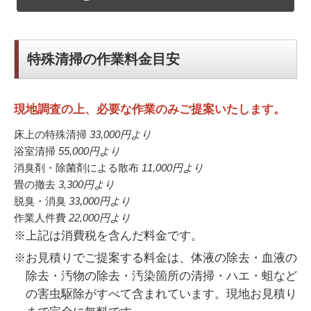
特殊清掃の作業料金目安
現地調査の上、必要な作業のみご提案いたします。
床上の特殊清掃
33,000円
より
浴室清掃
55,000円
より
消臭剤・除菌剤による散布
11,000円
より
畳の撤去
3,300円
より
脱臭・消臭
33,000円
より
作業人件費
22,000円
より
※上記は消費税を含んだ料金です。
※お見積りでご提案する料金は、体液の除去・血液の
除去・汚物の除去・汚染箇所の清掃・ハエ・蛆など
の害虫駆除がすべて含まれています。現地お見積り