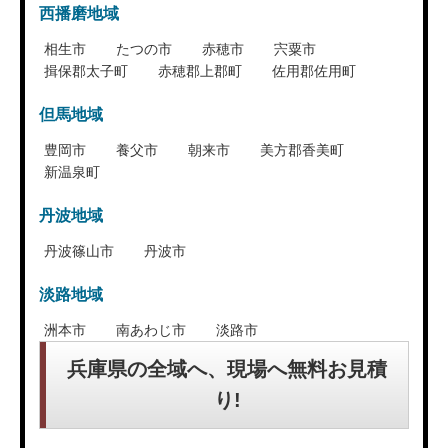
西播磨地域
相生市
たつの市
赤穂市
宍粟市
揖保郡太子町
赤穂郡上郡町
佐用郡佐用町
但馬地域
豊岡市
養父市
朝来市
美方郡香美町
新温泉町
丹波地域
丹波篠山市
丹波市
淡路地域
洲本市
南あわじ市
淡路市
兵庫県の全域へ、現場へ無料お見積
り!